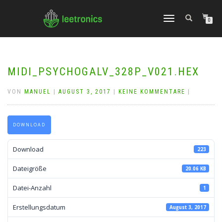
NAVIGATION
0
UMSCHALTEN
MIDI_PSYCHOGALV_328P_V021.HEX
VON
MANUEL
|
AUGUST 3, 2017
|
KEINE KOMMENTARE
|
DOWNLOAD
Download
223
Dateigröße
20.06 KB
Datei-Anzahl
1
Erstellungsdatum
August 3, 2017